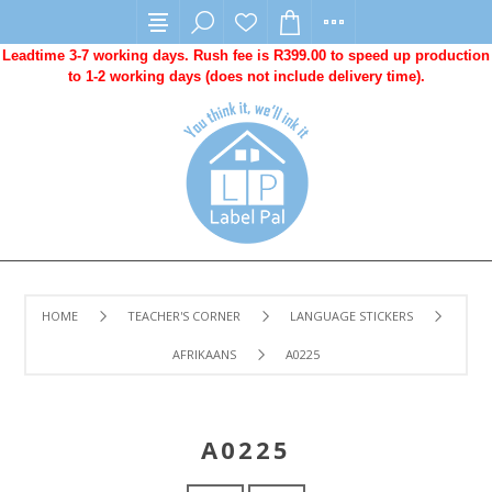
Leadtime 3-7 working days. Rush fee is R399.00 to speed up production
to 1-2 working days (does not include delivery time).
HOME
TEACHER'S CORNER
LANGUAGE STICKERS
AFRIKAANS
A0225
A0225