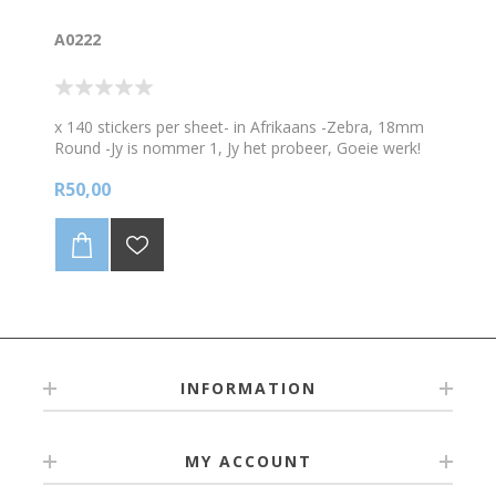
A0222
x 140 stickers per sheet- in Afrikaans -Zebra, 18mm
Round -Jy is nommer 1, Jy het probeer, Goeie werk!
Uitstekend werk, Jy is 'n ster, Goeie dink werk,
R50,00
Uistekend poging, Wonderlik, Fantasties, Jy doen baie
goed.
INFORMATION
MY ACCOUNT