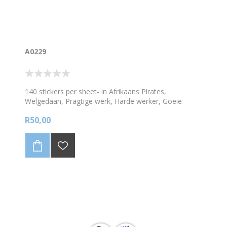
A0229
140 stickers per sheet- in Afrikaans Pirates,
Welgedaan, Pragtige werk, Harde werker, Goeie
pogin, Goeie werk, Goeie verbetering, Hou aan met
R50,00
die goeie werk, uitstekend